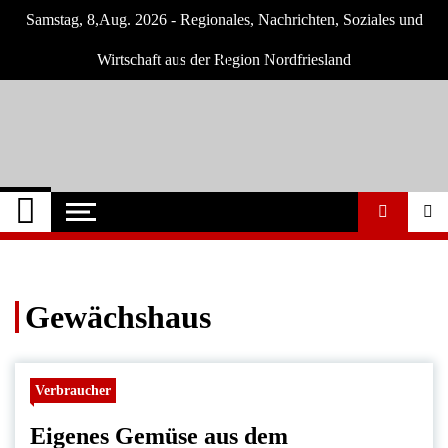
Skip
Samstag, 8,Aug. 2026 - Regionales, Nachrichten, Soziales und
to
content
Wirtschaft aus der Region Nordfriesland
Nordfriesland O.
Nachrichten für Nordfriesland und Husum
Nachrichten
Gewächshaus
Verbraucher
Eigenes Gemüse aus dem