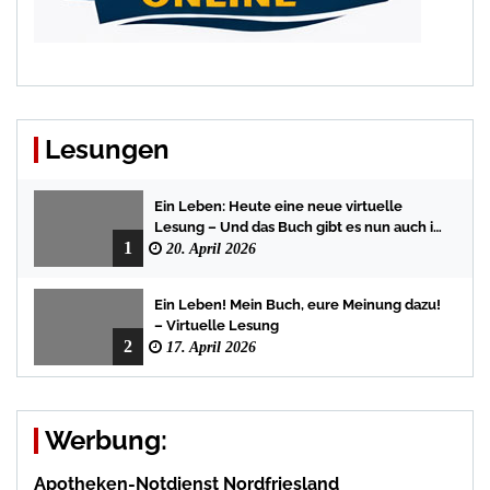
Lesungen
Ein Leben: Heute eine neue virtuelle
Lesung – Und das Buch gibt es nun auch in
1
der Bredstedter Stadtbuchhandlung
20. April 2026
Ein Leben! Mein Buch, eure Meinung dazu!
– Virtuelle Lesung
2
17. April 2026
Werbung:
Apotheken-Notdienst Nordfriesland