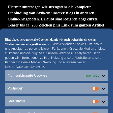
Hiermit untersagen wir strengstens die komplette
Einbindung von Artikeln unserer Blogs in anderen
Online-Angeboten. Erlaubt sind lediglich abgekürzte
Teaser bis ca. 200 Zeichen plus Link zum ganzen Artikel
in unseren Blogs. Wir behalten uns bei Verstössen
rechtliche Schritte vor. Die Redaktion!
Bitte akzeptiert gerne alle Cookies, damit wir auch weiterhin ein wenig
Werbeeinnahmen begrüßen können
. Wir verwenden Cookies, um Inhalte
und Anzeigen zu personalisieren, Funktionen für soziale Medien anbieten
zu können und die Zugriffe auf unsere Website zu analysieren. Dann
geben wir Informationen zu Ihrer Nutzung unserer Website an unsere
Partner für soziale Medien, Werbung und Analysen weiter.
Unsere Datenschutzhinweise
-
Nur funktionale Cookies
Immer aktiv
Tags
Vorlieben
3D-Druck
3g Kinder Schule
5G-Campuszellen
Vorlieb
5G Friedrichstadt
5G Nordfriesland
5G St. Peter-Ording
Statistiken
Statisti
7. mai 2017
400 Jahre FRiedrichstadt
Adipositas-Kurs husum
Adler-Express
Afrikanische Schweinepest (ASP)