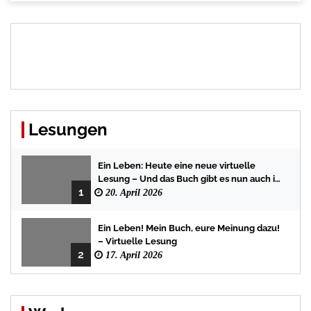
Lesungen
Ein Leben: Heute eine neue virtuelle
Lesung – Und das Buch gibt es nun auch in
1
der Bredstedter Stadtbuchhandlung
20. April 2026
Ein Leben! Mein Buch, eure Meinung dazu!
– Virtuelle Lesung
2
17. April 2026