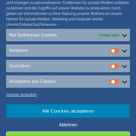
und Anzeigen zu personalisieren, Funktionen für soziale Medien anbieten
zu können und die Zugriffe auf unsere Website zu analysieren. Dann
geben wir Informationen zu Ihrer Nutzung unserer Website an unsere
Partner für soziale Medien, Werbung und Analysen weiter.
Unsere Datenschutzhinweise
-
Nur funktionale Cookies
Immer aktiv
Tags
Vorlieben
3D-Druck
3g Kinder Schule
5G-Campuszellen
Vorlieb
5G Friedrichstadt
5G Nordfriesland
5G St. Peter-Ording
Statistiken
Statisti
7. mai 2017
400 Jahre FRiedrichstadt
Adipositas-Kurs husum
Adler-Express
Afrikanische Schweinepest (ASP)
Akzeptiere alle Cookies
Akzepti
Ahmadiyya-Gemeinde
Ahrenviölfeld
aktion eltern nordfriesland
alle
Dienste verwalten
Cookie
aktivitäten auf föhr
AktivRegion nordfriesland
alkohol und gesundheit
Altgeräte Recycling
Amrum Fotos
Alle Coockies akzeptieren
Amsinck-Haus
Ablehnen