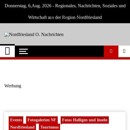
Skip
Donnerstag, 6,Aug. 2026 - Regionales, Nachrichten, Soziales und
to
content
Wirtschaft aus der Region Nordfriesland
Nordfriesland O.
Nachrichten für Nordfriesland und Husum
Nachrichten
Werbung
Events
Fotogalerien NF
Fotos Halligen und Inseln
Nordfriesland
Tourismus