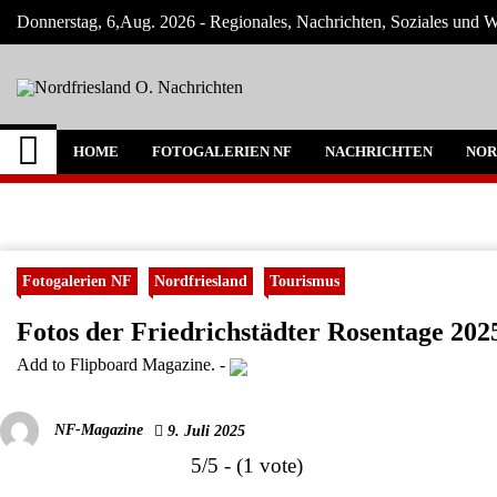
Skip
Donnerstag, 6,Aug. 2026 - Regionales, Nachrichten, Soziales und Wi
to
content
Nordfriesland O. Na
Nachrichten für Nordfriesland und Husum
HOME
FOTOGALERIEN NF
NACHRICHTEN
NOR
Fotogalerien NF
Nordfriesland
Tourismus
Fotos der Friedrichstädter Rosentage 202
Add to Flipboard Magazine.
-
NF-Magazine
9. Juli 2025
5/5 - (1 vote)