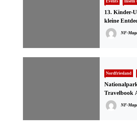
Events
Inseln
13. Kinder-U
kleine Entde
NF-Maga
Nordfriesland
Nationalpark
Travelbook 
NF-Maga