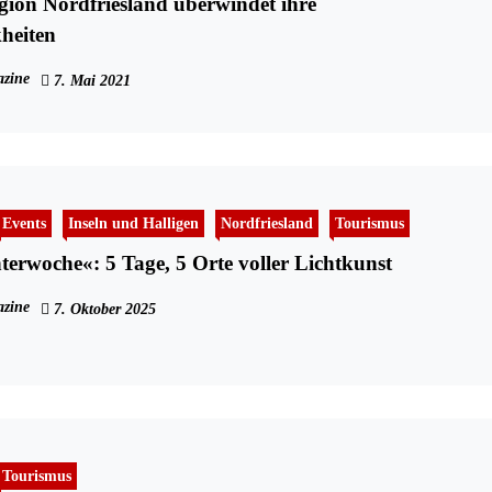
gion Nordfriesland überwindet ihre
heiten
zine
7. Mai 2021
Events
Inseln und Halligen
Nordfriesland
Tourismus
terwoche«: 5 Tage, 5 Orte voller Lichtkunst
zine
7. Oktober 2025
Tourismus