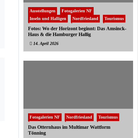
Ausstellungen
Fotogalerien NF
Inseln und Halligen
Nordfriesland
Tourismus
Fotos: Wo der Horizont beginnt: Das Amsinck-
Haus & die Hamburger Hallig
14. April 2026
Fotogalerien NF
Nordfriesland
Tourismus
Das Otternhaus im Multimar Wattform
Tönning