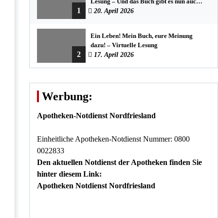
Lesung – Und das Buch gibt es nun auch
1
in der Bredstedter Stadtbuchhandlung
20. April 2026
Ein Leben! Mein Buch, eure Meinung
dazu! – Virtuelle Lesung
2
17. April 2026
Werbung:
Apotheken-Notdienst Nordfriesland
Einheitliche Apotheken-Notdienst Nummer: 0800
0022833
Den aktuellen Notdienst der Apotheken finden Sie
hinter diesem Link:
Apotheken Notdienst Nordfriesland