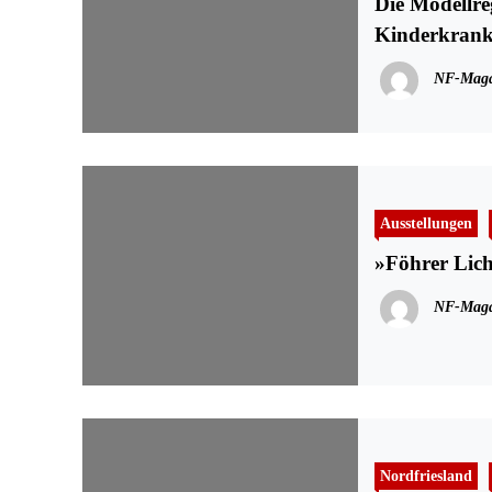
Die Modellre
Kinderkrank
NF-Maga
Ausstellungen
»Föhrer Lich
NF-Maga
Nordfriesland