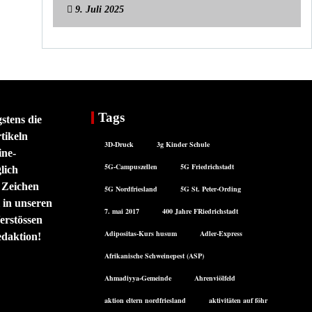
9. Juli 2025
Tags
stens die
tikeln
3D-Druck
3g Kinder Schule
ine-
5G-Campuszellen
5G Friedrichstadt
lich
 Zeichen
5G Nordfriesland
5G St. Peter-Ording
 in unseren
7. mai 2017
400 Jahre FRiedrichstadt
erstössen
Adipositas-Kurs husum
Adler-Express
edaktion!
Afrikanische Schweinepest (ASP)
Ahmadiyya-Gemeinde
Ahrenviölfeld
aktion eltern nordfriesland
aktivitäten auf föhr