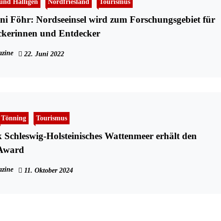
 und Halligen
Nordfriesland
Tourismus
ni Föhr: Nordseeinsel wird zum Forschungsgebiet für
ckerinnen und Entdecker
zine
22. Juni 2022
Tönning
Tourismus
 Schleswig-Holsteinisches Wattenmeer erhält den
Award
zine
11. Oktober 2024