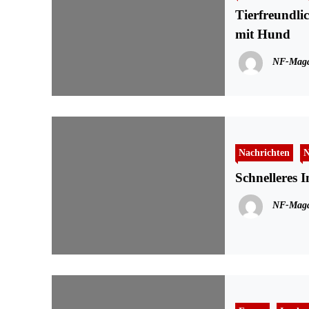
Tierfreundli
mit Hund
NF-Maga
Nachrichten
N
Schnelleres 
NF-Maga