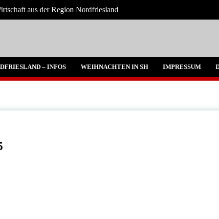
rtschaft aus der Region Nordfriesland
chrichten
DFRIESLAND – INFOS
WEIHNACHTEN IN SH
IMPRESSUM
5