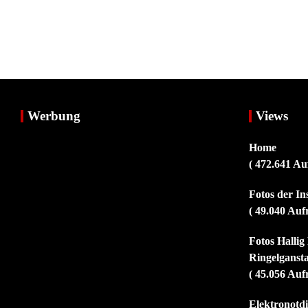
Werbung
Views
Home
( 472.641 Au
Fotos der I
( 49.040 Auf
Fotos Halli
Ringelganst
( 45.056 Auf
Elektronotdi