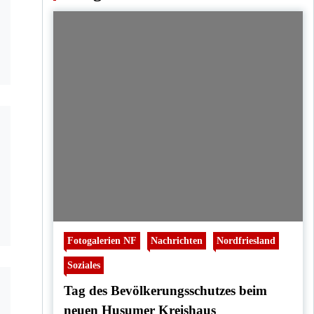
Fotogalerien NF
Nachrichten
Nordfriesland
Soziales
Tag des Bevölkerungsschutzes beim
neuen Husumer Kreishaus