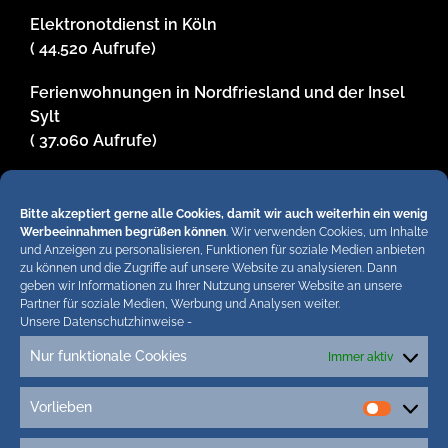
Elektronotdienst in Köln
( 44.520 Aufrufe)
Ferienwohnungen in Nordfriesland und der Insel
Sylt
( 37.060 Aufrufe)
Impressum
( 29.827 Aufrufe)
Bitte akzeptiert gerne alle Cookies, damit wir auch weiterhin ein wenig
Werbeeinnahmen begrüßen können
. Wir verwenden Cookies, um Inhalte
und Anzeigen zu personalisieren, Funktionen für soziale Medien anbieten
zu können und die Zugriffe auf unsere Website zu analysieren. Dann
Hiermit untersagen wir strengstens die komplette
geben wir Informationen zu Ihrer Nutzung unserer Website an unsere
Partner für soziale Medien, Werbung und Analysen weiter.
Einbindung von Artikeln unserer Blogs in anderen
Unsere Datenschutzhinweise
-
Online-Angeboten. Erlaubt sind lediglich
Nur funktionale Cookies
Immer aktiv
abgekürzte Teaser bis ca. 200 Zeichen plus Link
zum ganzen Artikel in unseren Blogs. Wir
behalten uns bei Verstössen rechtliche Schritte
Vorlieben
Vorlieb
vor. Die Redaktion!