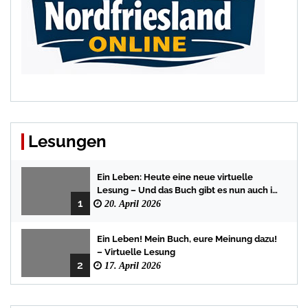
Lesungen
Ein Leben: Heute eine neue virtuelle
Lesung – Und das Buch gibt es nun auch in
1
der Bredstedter Stadtbuchhandlung
20. April 2026
Ein Leben! Mein Buch, eure Meinung dazu!
– Virtuelle Lesung
2
17. April 2026