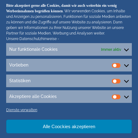
in unseren Blogs. Wir behalten uns bei Verstössen
Bitte akzeptiert gerne alle Cookies, damit wir auch weiterhin ein wenig
rechtliche Schritte vor. Die Redaktion!
Werbeeinnahmen begrüßen können
. Wir verwenden Cookies, um Inhalte
und Anzeigen zu personalisieren, Funktionen für soziale Medien anbieten
zu können und die Zugriffe auf unsere Website zu analysieren. Dann
geben wir Informationen zu Ihrer Nutzung unserer Website an unsere
Partner für soziale Medien, Werbung und Analysen weiter.
Unsere Datenschutzhinweise
-
Nur funktionale Cookies
Immer aktiv
Tags
Vorlieben
Vorlieb
3D-Druck
3g Kinder Schule
5G-Campuszellen
Statistiken
5G Friedrichstadt
5G Nordfriesland
5G St. Peter-Ording
Statisti
7. mai 2017
400 Jahre FRiedrichstadt
Adipositas-Kurs husum
Akzeptiere alle Cookies
Akzepti
Adler-Express
Afrikanische Schweinepest (ASP)
alle
Dienste verwalten
Ahmadiyya-Gemeinde
Ahrenviölfeld
aktion eltern nordfriesland
Cookie
aktivitäten auf föhr
AktivRegion nordfriesland
Alle Coockies akzeptieren
alkohol und gesundheit
Altgeräte Recycling
Amrum Fotos