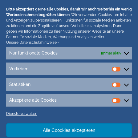
( 29.843 Aufrufe)
Bitte akzeptiert gerne alle Cookies, damit wir auch weiterhin ein wenig
Werbeeinnahmen begrüßen können
. Wir verwenden Cookies, um Inhalte
und Anzeigen zu personalisieren, Funktionen für soziale Medien anbieten
zu können und die Zugriffe auf unsere Website zu analysieren. Dann
Hiermit untersagen wir strengstens die komplette
geben wir Informationen zu Ihrer Nutzung unserer Website an unsere
Partner für soziale Medien, Werbung und Analysen weiter.
Einbindung von Artikeln unserer Blogs in anderen
Unsere Datenschutzhinweise
-
Online-Angeboten. Erlaubt sind lediglich
Nur funktionale Cookies
abgekürzte Teaser bis ca. 200 Zeichen plus Link
Immer aktiv
zum ganzen Artikel in unseren Blogs. Wir
behalten uns bei Verstössen rechtliche Schritte
Vorlieben
Vorlieb
vor. Die Redaktion!
Statistiken
Statisti
Akzeptiere alle Cookies
Akzepti
alle
Dienste verwalten
Cookie
Tags
Alle Coockies akzeptieren