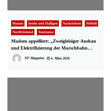
Husum
Inseln und Halligen
Nachrichten
Niebüll
Nordfriesland
Tourismus
Madsen appelliert: „Zweigleisiger Ausbau
und Elektrifizierung der Marschbahn
braucht allerhöchste Priorität“
NF-Magazine
6. März 2026