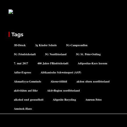
Tags
3D-Druck
3g Kinder Schule
5G-Campuszellen
5G Friedrichstadt
5G Nordfriesland
5G St. Peter-Ording
7. mai 2017
400 Jahre FRiedrichstadt
Adipositas-Kurs husum
Adler-Express
Afrikanische Schweinepest (ASP)
Ahmadiyya-Gemeinde
Ahrenviölfeld
aktion eltern nordfriesland
aktivitäten auf föhr
AktivRegion nordfriesland
alkohol und gesundheit
Altgeräte Recycling
Amrum Fotos
Amsinck-Haus