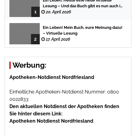
Ein Leben: Heute eine neue virtuelle
Lesung – Und das Buch gibt es nun auch in
1
der Bredstedter Stadtbuchhandlung
20. April 2026
Ein Leben! Mein Buch, eure Meinung dazu!
– Virtuelle Lesung
2
17. April 2026
Werbung:
Apotheken-Notdienst Nordfriesland
Einheitliche Apotheken-Notdienst Nummer: 0800
0022833
Den aktuellen Notdienst der Apotheken finden
Sie hinter diesem Link:
Apotheken Notdienst Nordfriesland