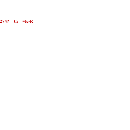
64274?__tn__=K-R