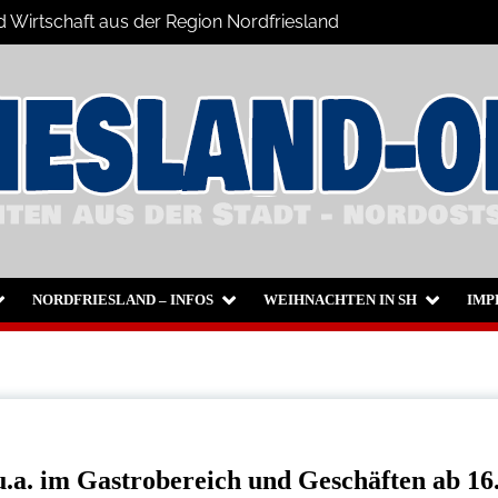
nd Wirtschaft aus der Region Nordfriesland
chrichten
sum
NORDFRIESLAND – INFOS
WEIHNACHTEN IN SH
IMP
.a. im Gastrobereich und Geschäften ab 16