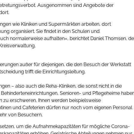
in Betretungsverbot. Ausgenommen sind Angebote der
dort.
tungen wie Kliniken und Supermärkten arbeiten, dort
uung organisiert. Sie findet in den Schulen und
 auch normalerweise aufhalten«, berichtet Daniel Thomsen, de
Kreisverwaltung.
rungen außer für diejenigen, die den Besuch der Werkstatt
heidung trifft die Einrichtungsleitung.
gen – also auch die Reha-Kliniken, die sonst nicht in die
e Behinderteneinrichtungen, Senioren- und Pflegeheime habe
 zu erschweren. Ihnen werden beispielsweise
ntinen und Cafeterien dürfen nur noch vom eigenen Personal
ehr von Besuchern.
setzen, um die Aufnahmekapazitäten für mögliche Corona-
ungskapazitäten erhöhen. Geriatrische Abteilungen nehmen nur