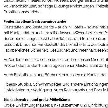
Diskotheken, Theater, Kinos, Museen, Dorfgemeinschaftsh
Volkshochschulen, sonstige Bildungseinrichtungen, Freizeit
Prostitutionsbetriebe.
Weiterhin offene Gastronomiebetriebe
Gaststätten und Restaurants – auch in Hotels – sowie Imbi
mit Kontaktdaten und Uhrzeit erfassen. »Wenn bei einem Pat
die er bereits angesteckt haben könnte, und fordern sie au
besucht, brauchen wir deshalb die Besucherliste des betref
Fachbereiches Sicherheit, Gesundheit und Veterinärwesen d
Außerdem muss zwischen besetzten Tischen ein Mindestab
Prozent der für den Raum zugelassenen Gästeanzahl darf g
Auch Bibliotheken und Büchereien müssen die Kontaktdaten
Fitness-Studios, Schwimmbäder und andere Einrichtungen i
Hotelgästen zur Verfügung. Auch Restaurants und Bars in
Einkaufszentren und große Möbelhäuser
Große Einrichtungshäuser, Einkaufszentren und Einrichtung