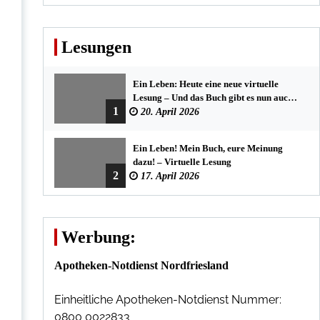
Lesungen
Ein Leben: Heute eine neue virtuelle
Lesung – Und das Buch gibt es nun auch
1
in der Bredstedter Stadtbuchhandlung
20. April 2026
Ein Leben! Mein Buch, eure Meinung
dazu! – Virtuelle Lesung
2
17. April 2026
Werbung:
Apotheken-Notdienst Nordfriesland
Einheitliche Apotheken-Notdienst Nummer:
0800 0022833