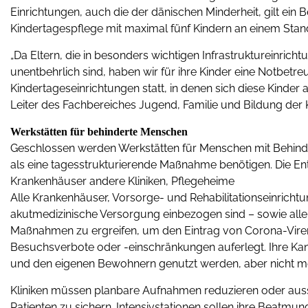
Einrichtungen, auch die der dänischen Minderheit, gilt e
Kindertagespflege mit maximal fünf Kindern an einem Stan
„Da Eltern, die in besonders wichtigen Infrastruktureinrich
unentbehrlich sind, haben wir für ihre Kinder eine Notbetre
Kindertageseinrichtungen statt, in denen sich diese Kinder
Leiter des Fachbereiches Jugend, Familie und Bildung der 
Werkstätten für behinderte Menschen
Geschlossen werden Werkstätten für Menschen mit Behinde
als eine tagesstrukturierende Maßnahme benötigen. Die Entsc
Krankenhäuser andere Kliniken, Pflegeheime
Alle Krankenhäuser, Vorsorge- und Rehabilitationseinrichtun
akutmedizinische Versorgung einbezogen sind – sowie all
Maßnahmen zu ergreifen, um den Eintrag von Corona-Viren
Besuchsverbote oder -einschränkungen auferlegt. Ihre Ka
und den eigenen Bewohnern genutzt werden, aber nicht m
Kliniken müssen planbare Aufnahmen reduzieren oder aus
Patienten zu sichern. Intensivstationen sollen ihre Beatm