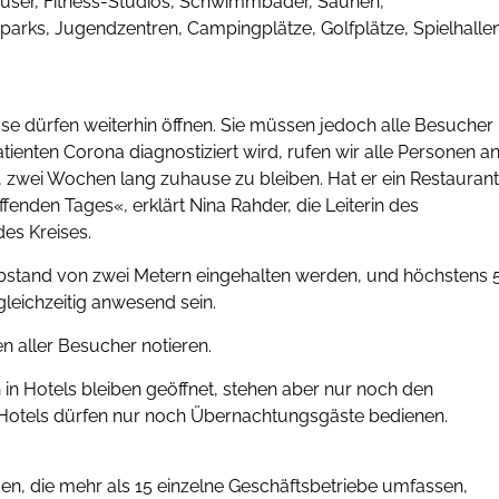
äuser, Fitness-Studios, Schwimmbäder, Saunen,
parks, Jugendzentren, Campingplätze, Golfplätze, Spielhallen
sse dürfen weiterhin öffnen. Sie müssen jedoch alle Besucher
ienten Corona diagnostiziert wird, rufen wir alle Personen an
f, zwei Wochen lang zuhause zu bleiben. Hat er ein Restaurant
fenden Tages«, erklärt Nina Rahder, die Leiterin des
es Kreises.
stand von zwei Metern eingehalten werden, und höchstens 
leichzeitig anwesend sein.
 aller Besucher notieren.
n Hotels bleiben geöffnet, stehen aber nur noch den
 Hotels dürfen nur noch Übernachtungsgäste bedienen.
en, die mehr als 15 einzelne Geschäftsbetriebe umfassen,