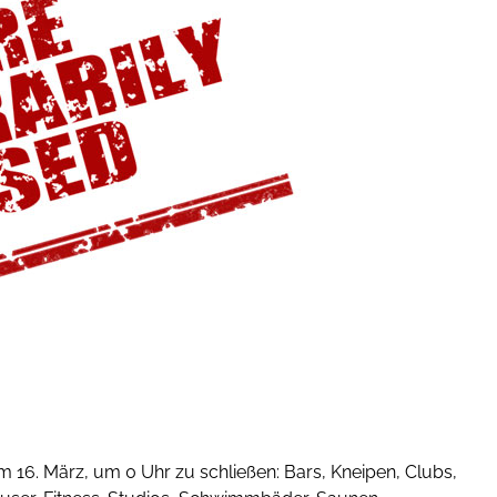
16. März, um 0 Uhr zu schließen: Bars, Kneipen, Clubs,