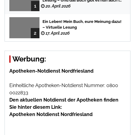
Lesung – Und das Buch gibt es nun auch in
1
der Bredstedter Stadtbuchhandlung
20. April 2026
Ein Leben! Mein Buch, eure Meinung dazu!
– Virtuelle Lesung
2
17. April 2026
Werbung:
Apotheken-Notdienst Nordfriesland
Einheitliche Apotheken-Notdienst Nummer: 0800
0022833
Den aktuellen Notdienst der Apotheken finden
Sie hinter diesem Link:
Apotheken Notdienst Nordfriesland