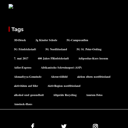
Tags
3D-Druck
3g Kinder Schule
5G-Campuszellen
5G Friedrichstadt
5G Nordfriesland
5G St. Peter-Ording
7. mai 2017
400 Jahre FRiedrichstadt
Adipositas-Kurs husum
Adler-Express
Afrikanische Schweinepest (ASP)
Ahmadiyya-Gemeinde
Ahrenviölfeld
aktion eltern nordfriesland
aktivitäten auf föhr
AktivRegion nordfriesland
alkohol und gesundheit
Altgeräte Recycling
Amrum Fotos
Amsinck-Haus