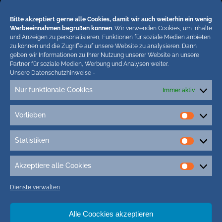
Impressum
Bitte akzeptiert gerne alle Cookies, damit wir auch weiterhin ein wenig
Werbeeinnahmen begrüßen können
. Wir verwenden Cookies, um Inhalte
( 29.828 Aufrufe)
und Anzeigen zu personalisieren, Funktionen für soziale Medien anbieten
zu können und die Zugriffe auf unsere Website zu analysieren. Dann
geben wir Informationen zu Ihrer Nutzung unserer Website an unsere
Partner für soziale Medien, Werbung und Analysen weiter.
Hiermit untersagen wir strengstens die komplette
Unsere Datenschutzhinweise
-
Einbindung von Artikeln unserer Blogs in anderen
Nur funktionale Cookies
Immer aktiv
Online-Angeboten. Erlaubt sind lediglich
abgekürzte Teaser bis ca. 200 Zeichen plus Link
Vorlieben
zum ganzen Artikel in unseren Blogs. Wir
Vorlieb
behalten uns bei Verstössen rechtliche Schritte
vor. Die Redaktion!
Statistiken
Statisti
Akzeptiere alle Cookies
Akzepti
alle
Dienste verwalten
Cookie
Alle Coockies akzeptieren
Tags