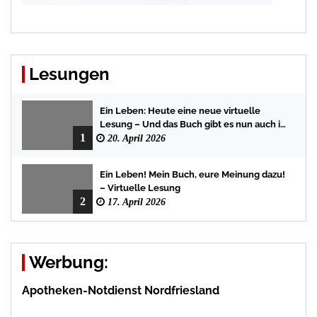
Lesungen
Ein Leben: Heute eine neue virtuelle
Lesung – Und das Buch gibt es nun auch in
1
der Bredstedter Stadtbuchhandlung
20. April 2026
Ein Leben! Mein Buch, eure Meinung dazu!
– Virtuelle Lesung
2
17. April 2026
Werbung:
Apotheken-Notdienst Nordfriesland