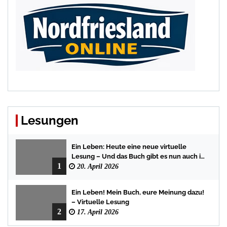
Lesungen
Ein Leben: Heute eine neue virtuelle
Lesung – Und das Buch gibt es nun auch in
1
der Bredstedter Stadtbuchhandlung
20. April 2026
Ein Leben! Mein Buch, eure Meinung dazu!
– Virtuelle Lesung
2
17. April 2026