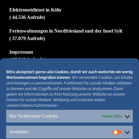
Elektronotdienst in Köln
( 44.536 Aufrufe)
Ferienwohnungen in Nordfriesland und der Insel Sylt
( 37.079 Aufrufe)
Impressum
( 29.848 Aufrufe)
Bitte akzeptiert gerne alle Cookies, damit wir auch weiterhin ein wenig
Werbeeinnahmen begrüßen können
. Wir verwenden Cookies, um Inhalte
und Anzeigen zu personalisieren, Funktionen für soziale Medien anbieten
Hiermit untersagen wir strengstens die komplette
zu können und die Zugriffe auf unsere Website zu analysieren. Dann
Einbindung von Artikeln unserer Blogs in anderen
geben wir Informationen zu Ihrer Nutzung unserer Website an unsere
Online-Angeboten. Erlaubt sind lediglich
Partner für soziale Medien, Werbung und Analysen weiter.
Unsere Datenschutzhinweise
-
abgekürzte Teaser bis ca. 200 Zeichen plus Link
zum ganzen Artikel in unseren Blogs. Wir
Nur funktionale Cookies
Immer aktiv
behalten uns bei Verstössen rechtliche Schritte
vor. Die Redaktion!
Vorlieben
Vorlieb