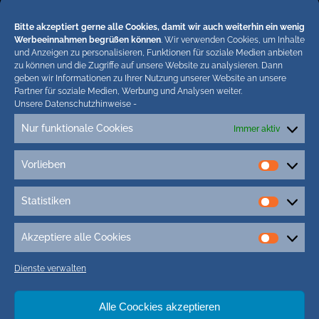
( 37.086 Aufrufe)
Bitte akzeptiert gerne alle Cookies, damit wir auch weiterhin ein wenig
Impressum
Werbeeinnahmen begrüßen können
. Wir verwenden Cookies, um Inhalte
( 29.859 Aufrufe)
und Anzeigen zu personalisieren, Funktionen für soziale Medien anbieten
zu können und die Zugriffe auf unsere Website zu analysieren. Dann
geben wir Informationen zu Ihrer Nutzung unserer Website an unsere
Partner für soziale Medien, Werbung und Analysen weiter.
Hiermit untersagen wir strengstens die komplette
Unsere Datenschutzhinweise
-
Einbindung von Artikeln unserer Blogs in anderen
Nur funktionale Cookies
Immer aktiv
Online-Angeboten. Erlaubt sind lediglich
abgekürzte Teaser bis ca. 200 Zeichen plus Link
Vorlieben
Vorlieb
zum ganzen Artikel in unseren Blogs. Wir
behalten uns bei Verstössen rechtliche Schritte
Statistiken
vor. Die Redaktion!
Statisti
Akzeptiere alle Cookies
Akzepti
alle
Dienste verwalten
Cookie
Alle Coockies akzeptieren