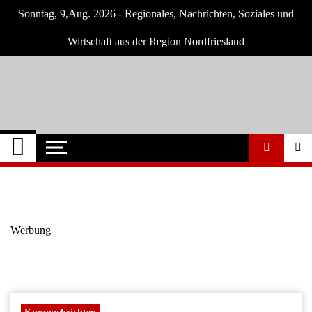
Skip
Sonntag, 9,Aug. 2026 - Regionales, Nachrichten, Soziales und
to
content
Wirtschaft aus der Region Nordfriesland
Nordfriesland O.
Nachrichten für Nordfriesland und Husum
Nachrichten
Werbung