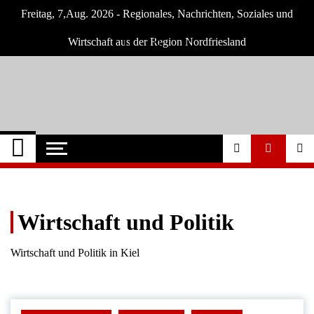
Skip
Freitag, 7,Aug. 2026 - Regionales, Nachrichten, Soziales und
to
content
Wirtschaft aus der Region Nordfriesland
Nordfriesland O.
Nachrichten für Nordfriesland und Husum
Nachrichten
Wirtschaft und Politik
Wirtschaft und Politik in Kiel