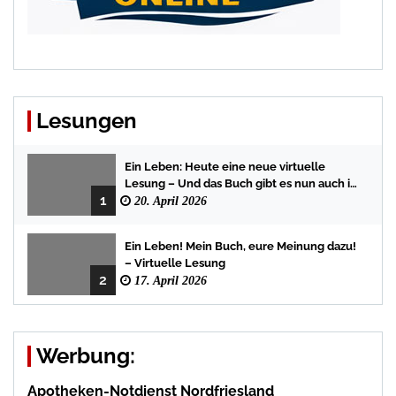
Lesungen
Ein Leben: Heute eine neue virtuelle
Lesung – Und das Buch gibt es nun auch in
1
der Bredstedter Stadtbuchhandlung
20. April 2026
Ein Leben! Mein Buch, eure Meinung dazu!
– Virtuelle Lesung
2
17. April 2026
Werbung:
Apotheken-Notdienst Nordfriesland