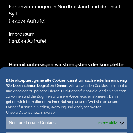
Ferienwohnungen in Nordfriesland und der Insel
Sylt
( 37.074 Aufrufe)
Impressum
( 29.844 Aufrufe)
Hiermit untersagen wir strengstens die komplette
Einbindung von Artikeln unserer Blogs in anderen
Online-Angeboten. Erlaubt sind lediglich
Bitte akzeptiert gerne alle Cookies, damit wir auch weiterhin ein wenig
abgekürzte Teaser bis ca. 200 Zeichen plus Link
Werbeeinnahmen begrüßen können
. Wir verwenden Cookies, um Inhalte
und Anzeigen zu personalisieren, Funktionen für soziale Medien anbieten
zum ganzen Artikel in unseren Blogs. Wir
zu können und die Zugriffe auf unsere Website zu analysieren. Dann
behalten uns bei Verstössen rechtliche Schritte
geben wir Informationen zu Ihrer Nutzung unserer Website an unsere
vor. Die Redaktion!
Partner für soziale Medien, Werbung und Analysen weiter.
Unsere Datenschutzhinweise
-
Nur funktionale Cookies
Immer aktiv