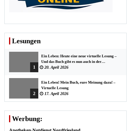
Lesungen
Ein Leben: Heute eine neue virtuelle Lesung –
Und das Buch gibt es nun auch in der
1
Bredstedter Stadtbuchhandlung
20. April 2026
Ein Leben! Mein Buch, eure Meinung dazu! –
Virtuelle Lesung
2
17. April 2026
Werbung:
Apotheken-Notdienst Nordfriesland