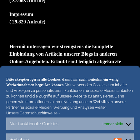
( 37.063 Aufrufe)
Impressum
( 29.829 Aufrufe)
Hiermit untersagen wir strengstens die komplette
Einbindung von Artikeln unserer Blogs in anderen
Online-Angeboten. Erlaubt sind lediglich abgekürzte
Teaser bis ca. 200 Zeichen plus Link zum ganzen Artikel
in unseren Blogs. Wir behalten uns bei Verstössen
Bitte akzeptiert gerne alle Cookies, damit wir auch weiterhin ein wenig
rechtliche Schritte vor. Die Redaktion!
Werbeeinnahmen begrüßen können
. Wir verwenden Cookies, um Inhalte
und Anzeigen zu personalisieren, Funktionen für soziale Medien anbieten
zu können und die Zugriffe auf unsere Website zu analysieren. Dann
geben wir Informationen zu Ihrer Nutzung unserer Website an unsere
Partner für soziale Medien, Werbung und Analysen weiter.
Unsere Datenschutzhinweise
-
Nur funktionale Cookies
Immer aktiv
Tags
Vorlieben