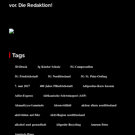
vor. Die Redaktion!
Tags
3D-Druck
3g Kinder Schule
5G-Campuszellen
5G Friedrichstadt
5G Nordfriesland
5G St. Peter-Ording
7. mai 2017
400 Jahre FRiedrichstadt
Adipositas-Kurs husum
Adler-Express
Afrikanische Schweinepest (ASP)
Ahmadiyya-Gemeinde
Ahrenviölfeld
aktion eltern nordfriesland
aktivitäten auf föhr
AktivRegion nordfriesland
alkohol und gesundheit
Altgeräte Recycling
Amrum Fotos
Amsinck-Haus